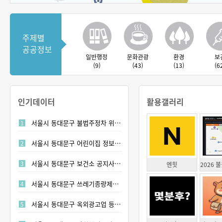
주제별
공공정보
일반행정
문화관광
환경
보
(9)
(43)
(13)
(6
인기데이터
활용갤러리
서울시 동대문구 불법주정차 위반 단속 CCTV 위치정보
1
서울시 동대문구 어린이집 정보 (표준 데이터)
2
서울시 동대문구 보건소 공지사항 정보
3
엔힛
서울시 동대문구 쓰레기종량제봉투판매업 인허가 정보
4
서울시 동대문구 옥외광고업 등록 정보
5